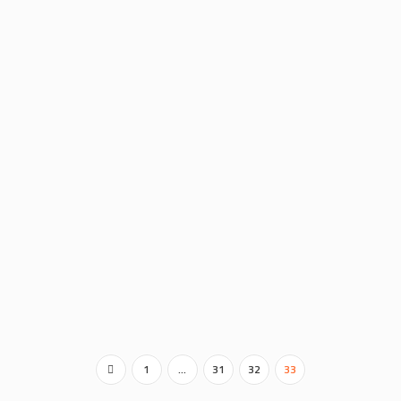
CASA DEL LIBRO
La Casa del Libro
Leer más
1
…
31
32
33