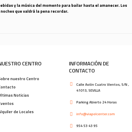
ebidas y la música del momento para bailar hasta el amanecer. Los
 noches que valdrá la pena recordar.
NUESTRO CENTRO
INFORMACIÓN DE
CONTACTO
Sobre nuestro Centro
Calle Avión Cuatro Vientos, S/N ,
Contacto
41013, SEVILLA
Últimas Noticias
Parking Abierto 24 Horas
Eventos
Alquiler de Locales
info@viapolcenter.com
954 53 43 95