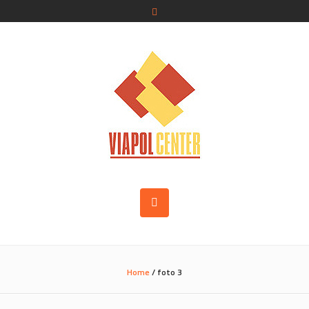
Home
/
foto 3